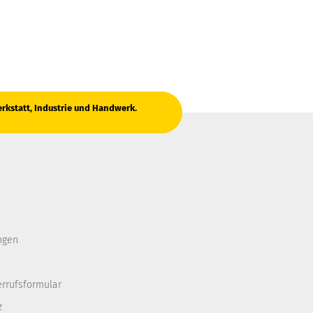
erkstatt, Industrie und Handwerk.
ngen
errufsformular
z