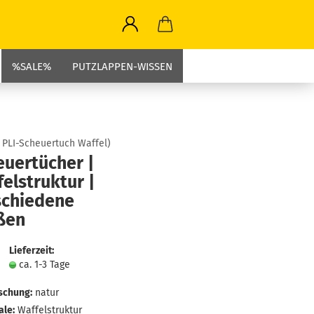
%SALE%
PUTZLAPPEN-WISSEN
:
PLI-Scheuertuch Waffel
)
euertücher |
elstruktur |
schiedene
ßen
Lieferzeit:
ca. 1-3 Tage
schung:
natur
le:
Waffelstruktur