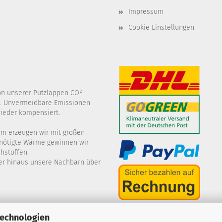
Impressum
Cookie Einstellungen
ion unserer Putzlappen CO²-
t. Unvermeidbare Emissionen
ieder kompensiert.
om erzeugen wir mit großen
enötigte Wärme gewinnen wir
hstoffen.
er hinaus unsere Nachbarn über
Technologien