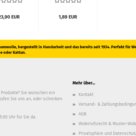
23,90 EUR
1,89 EUR
umwolle, hergestellt in Handarbeit und das bereits seit 1934. Perfekt für W
he oder Kattun.
Mehr über...
 Produkte? Sie wünschen ein
Kontakt
ufen Sie uns an, oder schreiben
Versand- & Zahlungsbedingu
AGB
5:00 Uhr für Sie da.
Widerrufsrecht & Muster-Wid
Privatsphäre und Datenschut