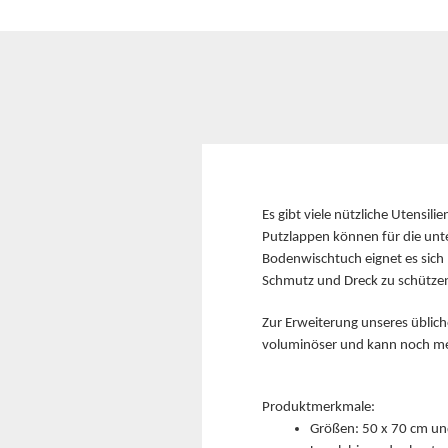
Es gibt viele nützliche Utensil
Putzlappen können für die unt
Bodenwischtuch eignet es sich
Schmutz und Dreck zu schütz
Zur Erweiterung unseres üblich
voluminöser und kann noch me
Produktmerkmale:
Größen: 50 x 70 cm un