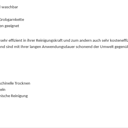
d waschbar
 Grobgarnkette
en geeignet
ehr effizient in ihrer Reinigungskraft und zum andern auch sehr kosteneffi
d sind mit Ihrer langen Anwendungsdauer schonend der Umwelt gegenüb
schinelle Trocknen
geln
mische Reinigung