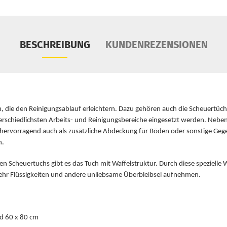
BESCHREIBUNG
KUNDENREZENSIONEN
ien, die den Reinigungsablauf erleichtern. Dazu gehören auch die Scheuertüc
erschiedlichsten Arbeits- und Reinigungsbereiche eingesetzt werden. Nebe
 hervorragend auch als zusätzliche Abdeckung für Böden oder sonstige Geg
en.
en Scheuertuchs gibt es das Tuch mit Waffelstruktur. Durch diese spezielle
hr Flüssigkeiten und andere unliebsame Überbleibsel aufnehmen.
d 60 x 80 cm