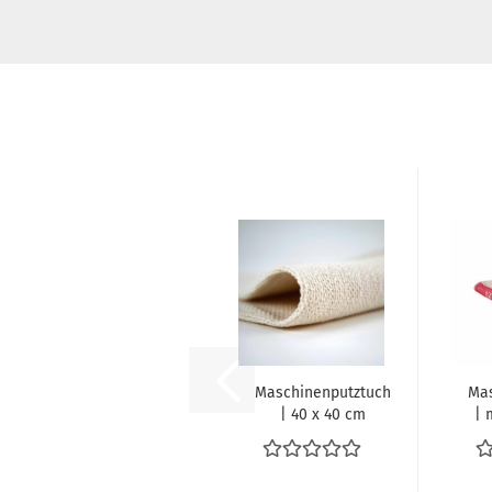
Maschinenputztuch
Mas
| 40 x 40 cm
| 