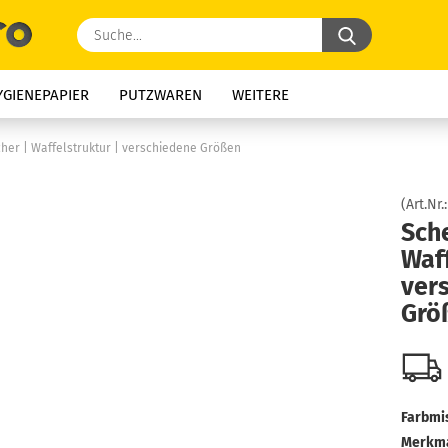
Suche...
YGIENEPAPIER
PUTZWAREN
WEITERE
her | Waffelstruktur | verschiedene Größen
(Art.Nr.
Sch
Waff
ver
Grö
Farbmi
Merkma