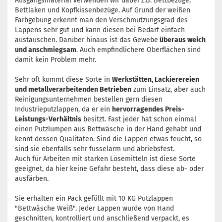
Ausgangsmaterial verwenden wir dabei z.B. Bettbezüge,
Bettlaken und Kopfkissenbezüge. Auf Grund der weißen
Farbgebung erkennt man den Verschmutzungsgrad des
Lappens sehr gut und kann diesen bei Bedarf einfach
austauschen. Darüber hinaus ist das Gewebe
überaus weich
und anschmiegsam
. Auch empfindlichere Oberflächen sind
damit kein Problem mehr.
Sehr oft kommt diese Sorte in
Werkstätten, Lackierereien
und metallverarbeitenden Betrieben
zum Einsatz, aber auch
Reinigungsunternehmen bestellen gern diesen
Industrieputzlappen, da er ein
hervorragendes Preis-
Leistungs-Verhältnis
besitzt. Fast jeder hat schon einmal
einen Putzlumpen aus Bettwäsche in der Hand gehabt und
kennt dessen Qualitäten. Sind die Lappen etwas feucht, so
sind sie ebenfalls sehr fusselarm und abriebsfest.
Auch für Arbeiten mit starken Lösemitteln ist diese Sorte
geeignet, da hier keine Gefahr besteht, dass diese ab- oder
ausfärben.
Sie erhalten ein Pack gefüllt mit 10 KG Putzlappen
"Bettwäsche Weiß". Jeder Lappen wurde von Hand
geschnitten, kontrolliert und anschließend verpackt, es