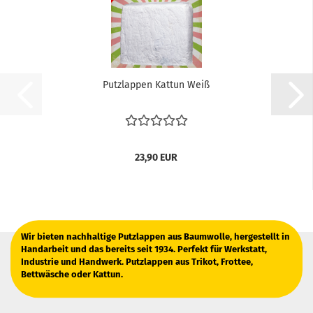
Putzlappen Kattun Weiß
23,90 EUR
Wir bieten nachhaltige Putzlappen aus Baumwolle, hergestellt in
Handarbeit und das bereits seit 1934. Perfekt für Werkstatt,
Industrie und Handwerk. Putzlappen aus Trikot, Frottee,
Bettwäsche oder Kattun.